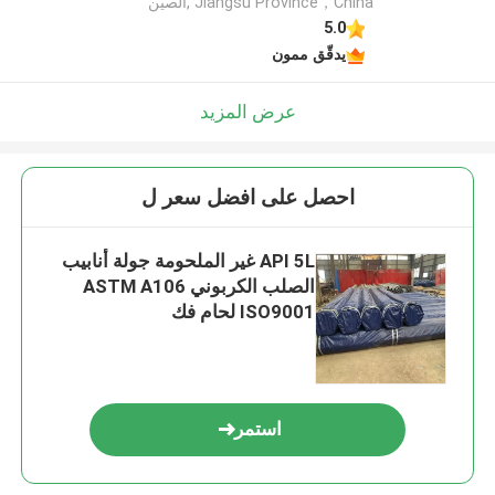
Jiangsu Province，China ,الصين
5.0
يدقّق ممون
عرض المزيد
احصل على افضل سعر ل
API 5L غير الملحومة جولة أنابيب
الصلب الكربوني ASTM A106
ISO9001 لحام فك
استمر