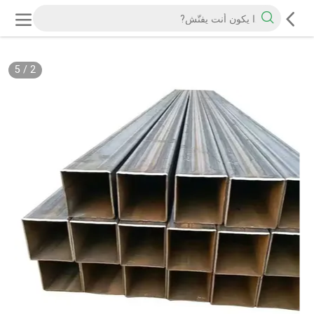
5
/
2