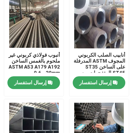
جولة في المعمل
مراقبة الجودة
اتصل بنا
أنابيب الصلب الكربوني
أنبوب فولاذي كربوني غير
المجوف ASTM المدرفلة
ملحوم بالغمس الساخن
على الساخن ST35
ASTM A53 A179 A192
ST45 المتفجرات من
0.6 - 20mm
اطلب اقتباس
مخلفات الحرب 0.8 - 30
إرسال استفسار
إرسال استفسار
ملم
لفائف الفولاذ المقاوم للصدأ TISCO
لوحة معدنية من الفولاذ المقاوم للصدأ
ورقة لوحة الكربون الصلب