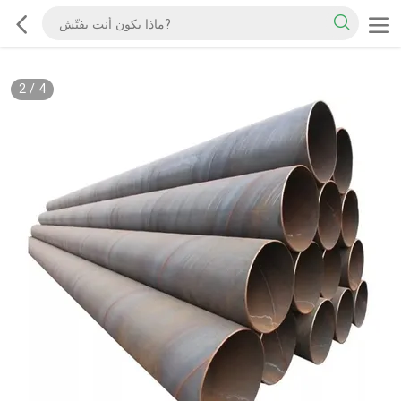
2
/
4