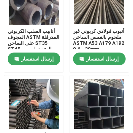
المنتجات
أنبوب فولاذي كربوني غير
أنابيب الصلب الكربوني
لفائف الفولاذ المقاوم للصدأ TISCO
ملحوم بالغمس الساخن
المجوف ASTM المدرفلة
ASTM A53 A179 A192
على الساخن ST35
0.6 - 20mm
ST45 المتفجرات من
لوحة معدنية من الفولاذ المقاوم للصدأ
مخلفات الحرب 0.8 - 30
إرسال استفسار
إرسال استفسار
ملم
ورقة لوحة الكربون الصلب
لفائف الصلب جي
أنابيب الصلب SS
شريط دائري من الفولاذ المقاوم للصدأ