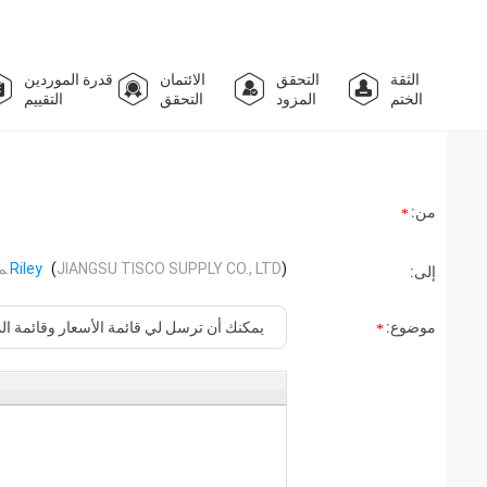
الثقة
التحقق
الائتمان
قدرة الموردين
الختم
المزود
التحقق
التقييم
من:
)
JIANGSU TISCO SUPPLY CO., LTD
(
Riley
ﻢﺷﺍ
إلى:
موضوع: