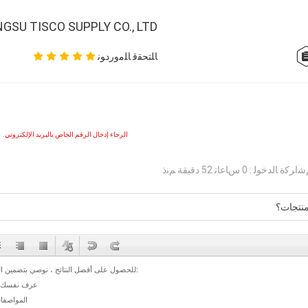
NGSU TISCO SUPPLY CO., LTD
ﺎﻠﺘﺤﻘﻗ ﺎﻠﻣﻭﺭﺩﻮﻧ
الرجاء إدخال الرقم الخاص بالبريد الإلكتروني.
ﺮﻛﺓ ﺎﻟﺪﺧﻮﻟ : 0 ﺱﺎﻋﺎﺗ 52 دقيقة ﻢﻧﺫ