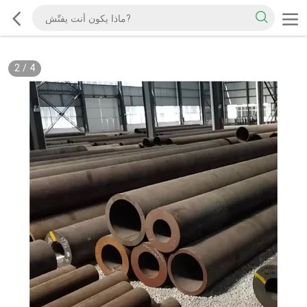
2
/
4