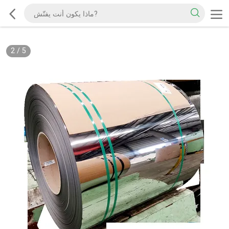
2
/
5