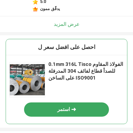
5.0
يدقّق ممون
عرض المزيد
احصل على افضل سعر ل
0.1mm 316L Tisco الفولاذ المقاوم
للصدأ قطاع لفائف 304 المدرفلة
على الساخن ISO9001
استمر