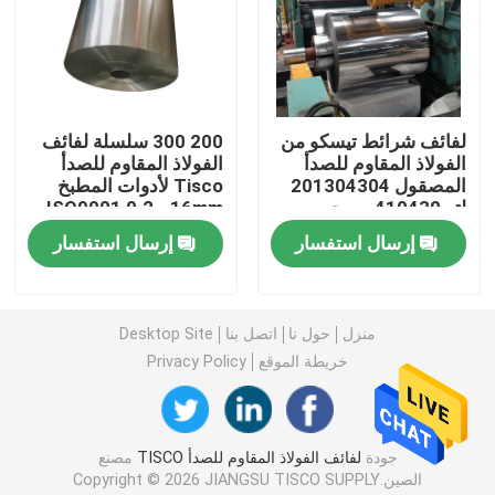
لفائف الصلب جي
أنابيب الصلب SS
لفائف شرائط تيسكو من
200 300 سلسلة لفائف
الفولاذ المقاوم للصدأ
الفولاذ المقاوم للصدأ
المصقول 201304304
Tisco لأدوات المطبخ
شريط دائري من الفولاذ المقاوم للصدأ
لتر 410430 مسحوب
ISO9001 0.2 - 16mm
على البارد 150 مم
إرسال استفسار
إرسال استفسار
قطاع الفولاذ المقاوم للصدأ
منزل
حول نا
اتصل بنا
Desktop Site
أسلاك لحام الفولاذ المقاوم للصدأ
خريطة الموقع
Privacy Policy
قناة الفولاذ المقاوم للصدأ
جودة
لفائف الفولاذ المقاوم للصدأ TISCO
مصنع
لفائف الصلب الكربوني
الصين.Copyright © 2026 JIANGSU TISCO SUPPLY