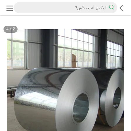
4
/
2