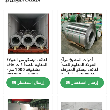
أدوات المطبخ مرآة
لفائف تيسكو من الفولاذ
الفولاذ المقاوم للصدأ
المقاوم للصدأ ذات حافة
لفائف تيسكو المدرفلة
مشقوقة 1000 مم -
على البارد 2B 8K 6k
6000 مم 201202
منزل
0.2mm
إرسال استفسار
إرسال استفسار
حول بنا
إتصال