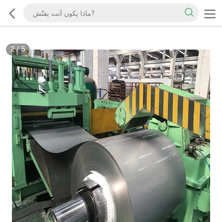
2
/
5