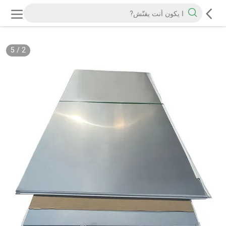
5
/
2