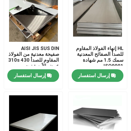
جولة في المعمل
مراقبة الجودة
HL إنهاء الفولاذ المقاوم
AISI JIS SUS DIN
اتصل بنا
للصدأ الصفائح المعدنية
صفيحة معدنية من الفولاذ
سمك 1.5 مم شهادة
المقاوم للصدأ 310s 430
ISO9001
عرض الأوستينيت
اطلب اقتباس
إرسال استفسار
إرسال استفسار
لفائف الفولاذ المقاوم للصدأ TISCO
لوحة معدنية من الفولاذ المقاوم للصدأ
ورقة لوحة الكربون الصلب