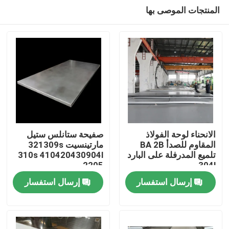
المنتجات الموصى بها
الانحناء لوحة الفولاذ
صفيحة ستانلس ستيل
المقاوم للصدأ BA 2B
مارتينسيت 321309s
تلميع المدرفلة على البارد
310s 410420430904l
مسكن
2205
304l
إرسال استفسار
إرسال استفسار
منتجات
معلومات عنا