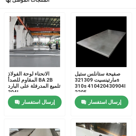
صفيحة ستانلس ستيل
الانحناء لوحة الفولاذ
مارتينسيت 321309s
المقاوم للصدأ BA 2B
310s 410420430904l
تلميع المدرفلة على البارد
304l
2205
منزل
إرسال استفسار
إرسال استفسار
حول بنا
إتصال