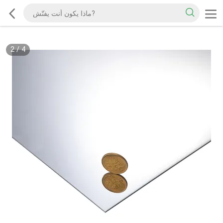
2
/
4