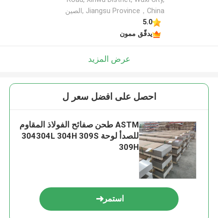
Jiangsu Province，China ,الصين
5.0
يدقّق ممون
عرض المزيد
احصل على افضل سعر ل
ASTM طحن صفائح الفولاذ المقاوم
للصدأ لوحة 304304L 304H 309S
309H
استمر