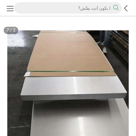
7
/
2