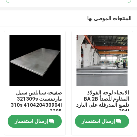
المنتجات الموصى بها
الانحناء لوحة الفولاذ
صفيحة ستانلس ستيل
مسكن
المقاوم للصدأ BA 2B
مارتينسيت 321309s
تلميع المدرفلة على البارد
310s 410420430904l
2205
304l
منتجات
إرسال استفسار
إرسال استفسار
معلومات عنا