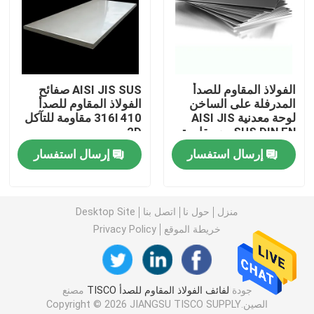
لفائف الصلب جي
أنابيب الصلب SS
الفولاذ المقاوم للصدأ
AISI JIS SUS صفائح
المدرفلة على الساخن
الفولاذ المقاوم للصدأ
لوحة معدنية AISI JIS
316l 410 مقاومة للتآكل
شريط دائري من الفولاذ المقاوم للصدأ
SUS DIN EN مع مقاومة
2D
الحرارة EN1090
إرسال استفسار
إرسال استفسار
قطاع الفولاذ المقاوم للصدأ
منزل
حول نا
اتصل بنا
Desktop Site
أسلاك لحام الفولاذ المقاوم للصدأ
خريطة الموقع
Privacy Policy
قناة الفولاذ المقاوم للصدأ
جودة
لفائف الفولاذ المقاوم للصدأ TISCO
مصنع
لفائف الصلب الكربوني
الصين.Copyright © 2026 JIANGSU TISCO SUPPLY