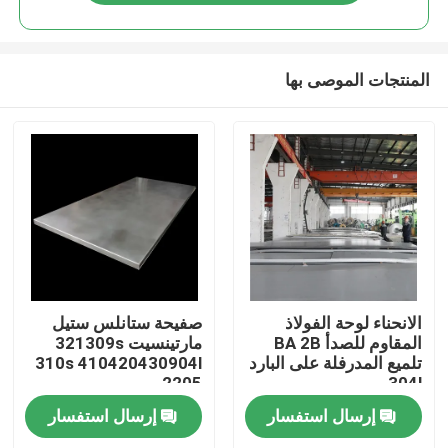
المنتجات الموصى بها
مسكن
الانحناء لوحة الفولاذ
صفيحة ستانلس ستيل
المقاوم للصدأ BA 2B
مارتينسيت 321309s
تلميع المدرفلة على البارد
310s 410420430904l
منتجات
2205
304l
إرسال استفسار
إرسال استفسار
معلومات عنا