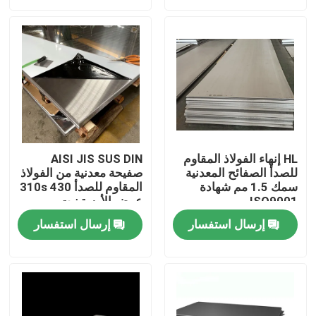
جولة في المعمل
مراقبة الجودة
اتصل بنا
HL إنهاء الفولاذ المقاوم
AISI JIS SUS DIN
للصدأ الصفائح المعدنية
صفيحة معدنية من الفولاذ
اطلب اقتباس
سمك 1.5 مم شهادة
المقاوم للصدأ 310s 430
ISO9001
عرض الأوستينيت
لفائف الفولاذ المقاوم للصدأ TISCO
إرسال استفسار
إرسال استفسار
لوحة معدنية من الفولاذ المقاوم للصدأ
ورقة لوحة الكربون الصلب