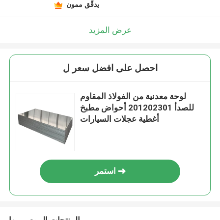
يدقّق ممون
عرض المزيد
احصل على افضل سعر ل
لوحة معدنية من الفولاذ المقاوم
للصدأ 201202301 أحواض مطبخ
أغطية عجلات السيارات
استمر
المنتجات الموصى بها