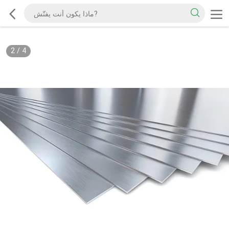
2
/
4