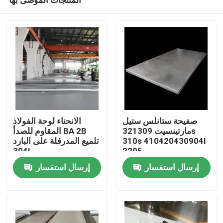
صفيحة ستانلس ستيل
الانحناء لوحة الفولاذ
مارتينسيت 321309s
المقاوم للصدأ BA 2B
310s 410420430904l
تلميع المدرفلة على البارد
304l
2205
منزل
إرسال استفسار
إرسال استفسار
حول بنا
إتصال