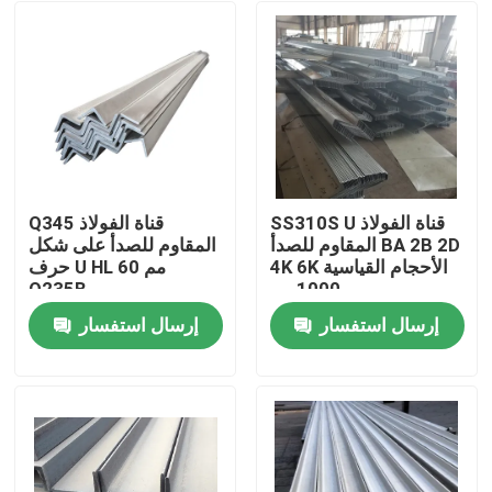
SS310S U قناة الفولاذ
Q345 قناة الفولاذ
المقاوم للصدأ BA 2B 2D
المقاوم للصدأ على شكل
4K 6K الأحجام القياسية
حرف U HL 60 مم
1000 مم
Q235B
إرسال استفسار
إرسال استفسار
منزل
حول بنا
إتصال