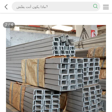
2
/
4