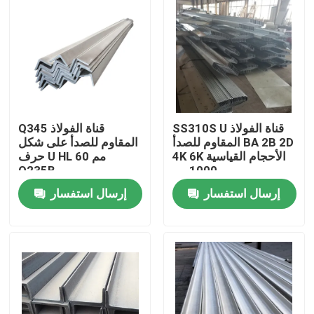
SS310S U قناة الفولاذ
Q345 قناة الفولاذ
المقاوم للصدأ BA 2B 2D
المقاوم للصدأ على شكل
4K 6K الأحجام القياسية
حرف U HL 60 مم
1000 مم
Q235B
إرسال استفسار
إرسال استفسار
منزل
حول بنا
إتصال