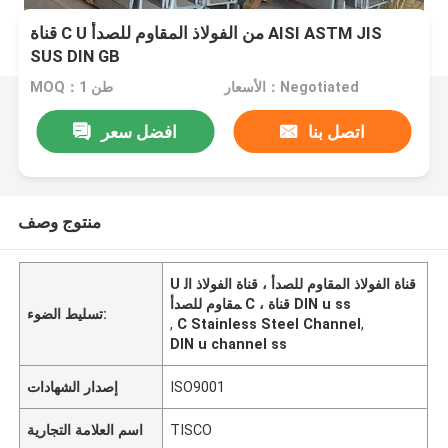
قناة C U من الفولاذ المقاوم للصدأ AISI ASTM JIS
SUS DIN GB
الأسعار：Negotiated
MOQ：1 طن
اتصل بنا
افضل سعر
منتوج وصف
U قناة الفولاذ المقاوم للصدأ ، قناة الفولاذ ال
مقاوم للصدأ C ، قناة DIN u ss
تسليط الضوء:
,
C Stainless Steel Channel
,
DIN u channel ss
ISO9001
إصدار الشهادات
TISCO
اسم العلامة التجارية