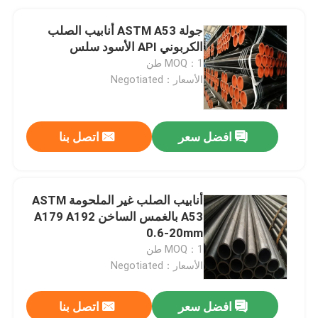
جولة ASTM A53 أنابيب الصلب
الكربوني API الأسود سلس
MOQ：1 طن
الأسعار：Negotiated
افضل سعر
اتصل بنا
أنابيب الصلب غير الملحومة ASTM
A53 بالغمس الساخن A179 A192
0.6-20mm
MOQ：1 طن
الأسعار：Negotiated
افضل سعر
اتصل بنا