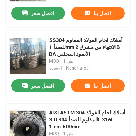
اتصل بنا
افضل سعر
SS304 أسلاك لحام الفولاذ المقاوم
للصدأ 1mm الانتهاء من مشرق 2B
BA الأسود المجلفن
MOQ：1 طن
الأسعار：Negotiated
اتصل بنا
افضل سعر
منزل
AISI ASTM 304 أسلاك لحام الفولاذ
حول بنا
المقاوم للصدأ 301304L 316L
1mm-500mm
إتصال
MOQ：1 طن