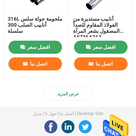
أنابيب مستديرة من
316L ملحومة جولة سلس
الفولاذ المقاوم للصدأ
أنابيب الصلب 300
المصقول بشعر المرآة
سلسلة
ASTM A213
افضل سعر
افضل سعر
اتصل بنا
اتصل بنا
عرض المزيد
Desktop Site
اتصل بنا
حول نا
منزل