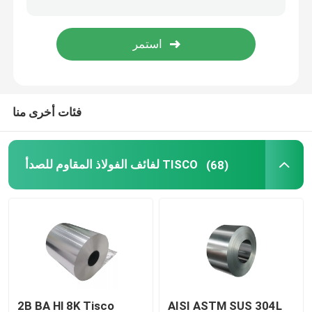
سلك فولاذي مجلفن
لفائف الصلب المجلفن الملون
فئات أخرى منا
قناة شعاع H
لفائف الفولاذ المقاوم للصدأ TISCO
(68)
قضيب الأسلاك الفولاذية
2B BA Hl 8K Tisco
AISI ASTM SUS 304L