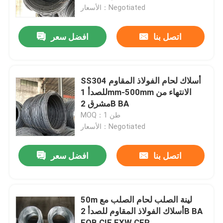
الأسعار：Negotiated
المنتجات
اتصل بنا
افضل سعر
لفائف الفولاذ المقاوم للصدأ TISCO
SS304 أسلاك لحام الفولاذ المقاوم
لوحة معدنية من الفولاذ المقاوم للصدأ
للصدأ 1mm-500mm الانتهاء من
مشرق 2B BA
MOQ：1 طن
ورقة لوحة الكربون الصلب
الأسعار：Negotiated
لفائف الصلب جي
اتصل بنا
افضل سعر
أنابيب الصلب SS
50m لينة الصلب لحام الصلب مع
أسلاك الفولاذ المقاوم للصدأ 2B BA
شريط دائري من الفولاذ المقاوم للصدأ
FOB CIF EXW CFR