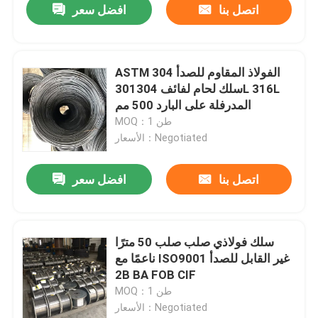
اتصل بنا
افضل سعر
ASTM 304 الفولاذ المقاوم للصدأ
سلك لحام لفائف 301304L 316L
المدرفلة على البارد 500 مم
MOQ：1 طن
الأسعار：Negotiated
اتصل بنا
افضل سعر
سلك فولاذي صلب صلب 50 مترًا
ناعمًا مع ISO9001 غير القابل للصدأ
2B BA FOB CIF
MOQ：1 طن
الأسعار：Negotiated