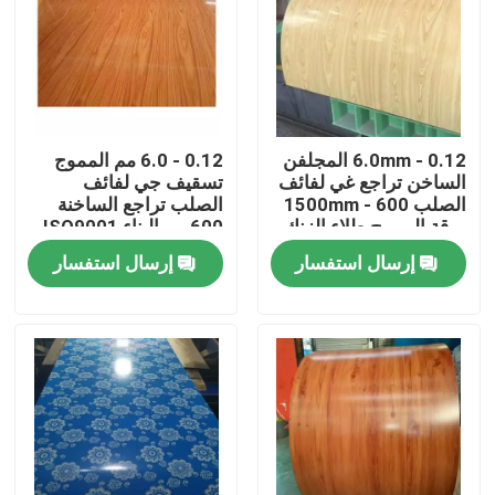
جولة في المعمل
مراقبة الجودة
0.12 - 6.0mm المجلفن
0.12 - 6.0 مم المموج
الساخن تراجع غي لفائف
تسقيف جي لفائف
اتصل بنا
الصلب 600 - 1500mm
الصلب تراجع الساخنة
ورقة المموج طلاء الزنك
600 مم البناء ISO9001
إرسال استفسار
إرسال استفسار
اطلب اقتباس
لفائف الفولاذ المقاوم للصدأ TISCO
لوحة معدنية من الفولاذ المقاوم للصدأ
ورقة لوحة الكربون الصلب