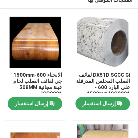
DX51D SGCC Gi لفائف
الانحناء 600-1500mm
الصلب المجلفن المدرفلة
جي لفائف الصلب لحام
على البارد 600 -
عينة مجانية 508MM
ISO9001
1500mm ISO9001
مسكن
إرسال استفسار
إرسال استفسار
منتجات
معلومات عنا