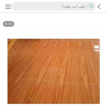
5
/
2