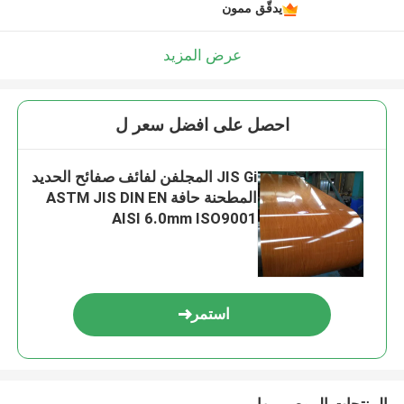
يدقّق ممون
عرض المزيد
احصل على افضل سعر ل
JIS Gi المجلفن لفائف صفائح الحديد
المطحنة حافة ASTM JIS DIN EN
AISI 6.0mm ISO9001
استمر
المنتجات الموصى بها