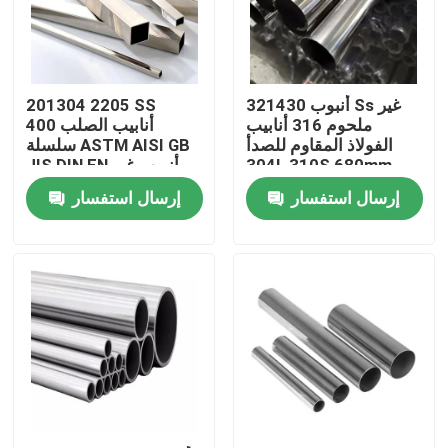
المنتجات
321430 أنبوب Ss غير
201304 2205 SS
لفائف الفولاذ المقاوم للصدأ TISCO
ملحوم 316 أنابيب
أنابيب الصلب 400
الفولاذ المقاوم للصدأ
سلسلة ASTM AISI GB
304L 310S 680mm
JIS DIN EN أنبوب غير
لوحة معدنية من الفولاذ المقاوم للصدأ
القابل للصدأ 3 مم
إرسال استفسار
إرسال استفسار
ورقة لوحة الكربون الصلب
لفائف الصلب جي
أنابيب الصلب SS
شريط دائري من الفولاذ المقاوم للصدأ