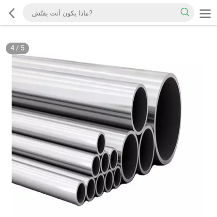
4
/
5