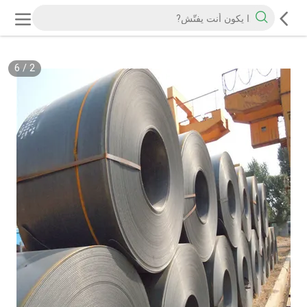
6
/
2