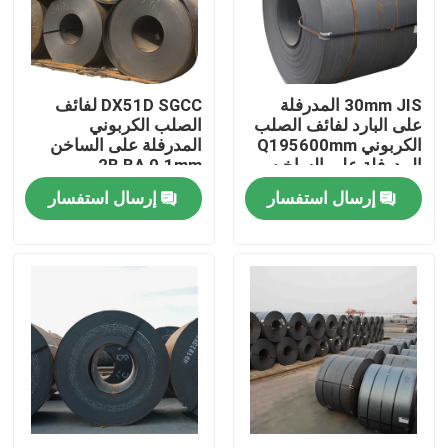
جولة في المعمل
30mm JIS المدرفلة
DX51D SGCC لفائف
مراقبة الجودة
على البارد لفائف الصلب
الصلب الكربوني
الكربوني Q195600mm
المدرفلة على الساخن
المدرفلة على الساخن
2B BA 0.1mm
اتصل بنا
إرسال استفسار
إرسال استفسار
اطلب اقتباس
لفائف الفولاذ المقاوم للصدأ TISCO
لوحة معدنية من الفولاذ المقاوم للصدأ
ورقة لوحة الكربون الصلب