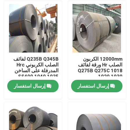
12000mm الكربون
Q235B Q345B لفائف
الصلب Hr ورقة لفائف
الصلب الكربوني Hrc
Q275B Q275C 1018
المدرفلة على الساخن
SS400 1040 1035
1020 1030
1020
إرسال استفسار
إرسال استفسار
مسكن
منتجات
معلومات عنا