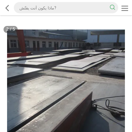
2
/
5