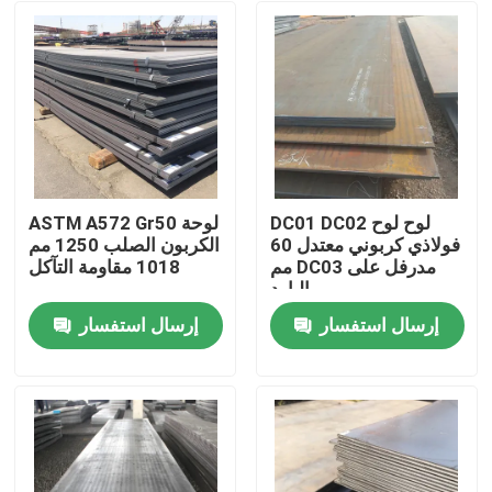
DC01 DC02 لوح لوح
ASTM A572 Gr50 لوحة
فولاذي كربوني معتدل 60
الكربون الصلب 1250 مم
مم DC03 مدرفل على
1018 مقاومة التآكل
البارد
إرسال استفسار
إرسال استفسار
منزل
حول بنا
إتصال