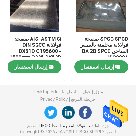
لفائف الصلب جي
أنابيب الصلب SS
SPCC SPCD صفيحة
AISI ASTM Gi صفيحة
فولاذية مجلفنة بالغمس
فولاذية DIN SGCC
الساخن BA 2B SPCE
DX51D Q195600 -
شريط دائري من الفولاذ المقاوم للصدأ
1500mm Q235 DX52D
ISO9001
إرسال استفسار
إرسال استفسار
قطاع الفولاذ المقاوم للصدأ
منزل
حول نا
اتصل بنا
Desktop Site
أسلاك لحام الفولاذ المقاوم للصدأ
خريطة الموقع
Privacy Policy
قناة الفولاذ المقاوم للصدأ
جودة
لفائف الفولاذ المقاوم للصدأ TISCO
مصنع
لفائف الصلب الكربوني
الصين.Copyright © 2026 JIANGSU TISCO SUPPLY