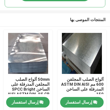
المنتجات الموصى بها
مسكن
ألواح الصلب المجلفن
50mm ألواح الصلب
600 مم ASTM DIN AISI
المجلفن المدرفلة على
المدرفلة على الساخن
الساخن SPCC Bright
منتجات
150 مم
AISI ASTM DIN JIS GB
إرسال استفسار
إرسال استفسار
معلومات عنا