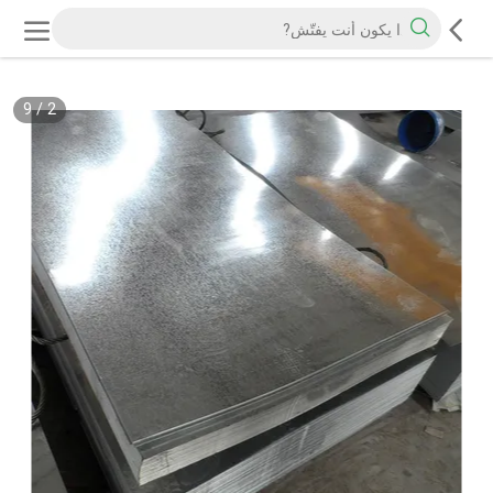
9
/
2