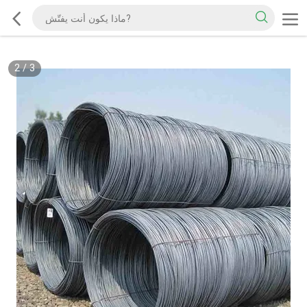
2
/
3