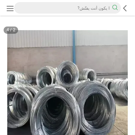
4
/
2