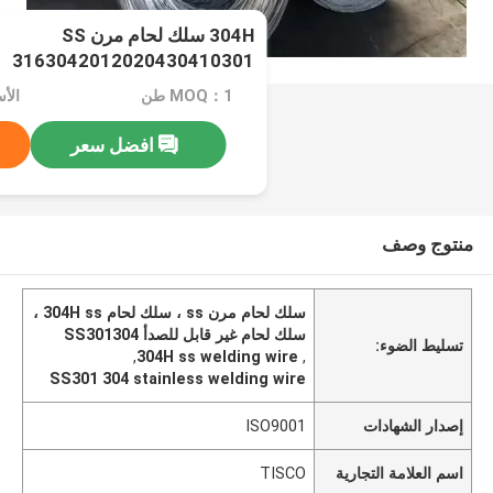
304H سلك لحام مرن SS
3163042012020430410301
MOQ：1 طن
الأسعا
افضل سعر
منتوج وصف
سلك لحام مرن ss ، سلك لحام 304H ss ،
سلك لحام غير قابل للصدأ SS301304
تسليط الضوء:
,
304H ss welding wire
,
SS301 304 stainless welding wire
إصدار الشهادات
ISO9001
اسم العلامة التجارية
TISCO