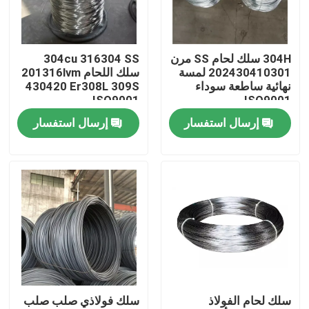
جولة في المعمل
304H سلك لحام SS مرن
304cu 316304 SS
202430410301 لمسة
سلك اللحام 201316lvm
مراقبة الجودة
نهائية ساطعة سوداء
430420 Er308L 309S
ISO9001
ISO9001
إرسال استفسار
إرسال استفسار
اتصل بنا
اطلب اقتباس
لفائف الفولاذ المقاوم للصدأ TISCO
لوحة معدنية من الفولاذ المقاوم للصدأ
سلك لحام الفولاذ
سلك فولاذي صلب صلب
ورقة لوحة الكربون الصلب