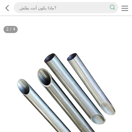
2
/
4