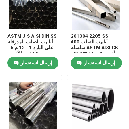
المنتجات
لفائف الفولاذ المقاوم للصدأ TISCO
ASTM JIS AISI DIN SS
201304 2205 SS
أنابيب الصلب 400
أنابيب الصلب المدرفلة
سلسلة ASTM AISI GB
على البارد 1 - 12 م 6 -
لوحة معدنية من الفولاذ المقاوم للصدأ
JIS DIN EN أنبوب غير
680 مم الأنبوب
القابل للصدأ 3 مم
إرسال استفسار
إرسال استفسار
ورقة لوحة الكربون الصلب
لفائف الصلب جي
أنابيب الصلب SS
شريط دائري من الفولاذ المقاوم للصدأ