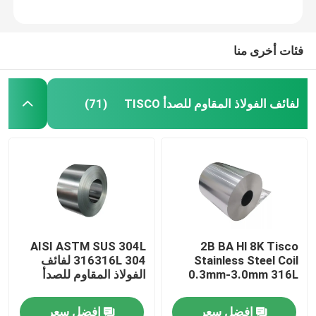
فئات أخرى منا
لفائف الفولاذ المقاوم للصدأ TISCO
(71)
مسكن
AISI ASTM SUS 304L
2B BA Hl 8K Tisco
Stainless Steel Coil
316316L 304 لفائف
منتجات
0.3mm-3.0mm 316L
الفولاذ المقاوم للصدأ
افضل سعر
افضل سعر
معلومات عنا