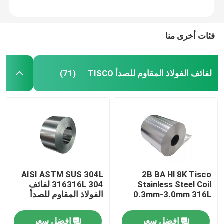
فئات أخرى منا
لفائف الفولاذ المقاوم للصدأ TISCO
(71)
مسكن
AISI ASTM SUS 304L
2B BA Hl 8K Tisco
Stainless Steel Coil
316316L 304 لفائف
منتجات
0.3mm-3.0mm 316L
الفولاذ المقاوم للصدأ
افضل سعر
افضل سعر
معلومات عنا