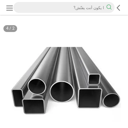
4
/
2