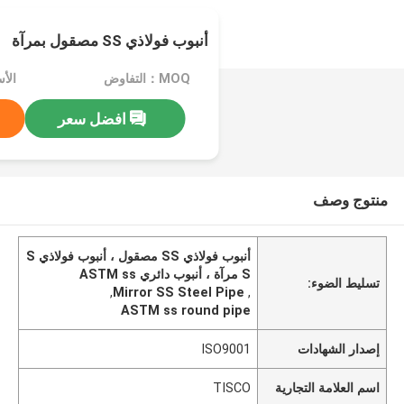
أنبوب فولاذي SS مصقول بمرآة
MOQ：التفاوض
الأسعا
افضل سعر
منتوج وصف
أنبوب فولاذي SS مصقول ، أنبوب فولاذي S
S مرآة ، أنبوب دائري ASTM ss
تسليط الضوء:
,
Mirror SS Steel Pipe
,
ASTM ss round pipe
إصدار الشهادات
ISO9001
اسم العلامة التجارية
TISCO